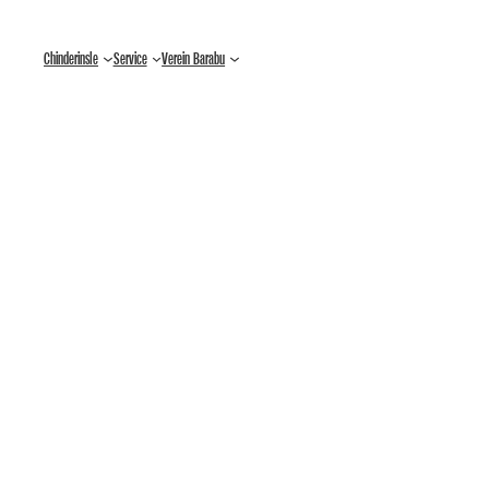
Zum
Chinderinsle
Service
Verein Barabu
Inhalt
springen