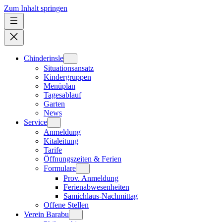
Zum Inhalt springen
Chinderinsle
Situationsansatz
Kindergruppen
Menüplan
Tagesablauf
Garten
News
Service
Anmeldung
Kitaleitung
Tarife
Öffnungszeiten & Ferien
Formulare
Prov. Anmeldung
Ferienabwesenheiten
Samichlaus-Nachmittag
Offene Stellen
Verein Barabu