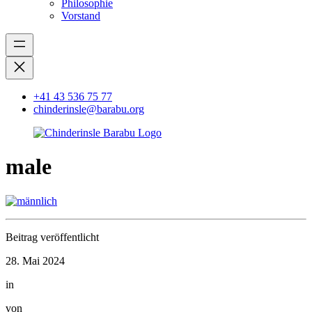
Philosophie
Vorstand
+41 43 536 75 77
chinderinsle@barabu.org
male
Beitrag veröffentlicht
28. Mai 2024
in
von