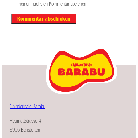
meinen nächsten Kommentar speichern.
Chinderinsle Barabu
Heumattstrasse 4
8906 Bonstetten